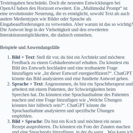
Texteingaben beschränkt. Doch die neuesten Entwicklungen bei
OpenAI haben den Horizont erweitert. Ein „Multimodal Prompt“ ist
eine revolutionäre Neuerung, die es ermöglicht, sowohl Text als auch
andere Medientypen wie Bilder oder Sprache als
Eingabeaufforderungen zu verwenden. Aber warum ist das so wichtig?
Die Antwort liegt in der Vielseitigkeit und den erweiterten
Interaktionsmöglichkeiten, die dadurch entstehen.
Beispiele und Anwendungsfälle
Bild + Text
: Stell dir vor, du bist ein Architekt und möchtest
Feedback zu einem Gebäudeentwurf erhalten. Du könntest ein
Bild des Entwurfs hochladen und eine textbasierte Frage
hinzufügen wie „Ist dieser Entwurf energieeffizient?“. ChatGPT
könnte das Bild analysieren und eine fundierte Antwort geben.
Sprache + Text
: Angenommen, du bist ein Sprachtherapeut und
arbeitest mit einem Patienten, der Schwierigkeiten beim
Sprechen hat. Du könntest eine Sprachaufnahme des Patienten
machen und eine Frage hinzufügen wie „Welche Übungen
könnten hier hilfreich sein?“. ChatGPT könnte die
Sprachaufnahme analysieren und spezifische Übungen
empfehlen.
Bild + Sprache
: Du bist ein Koch und möchtest ein neues
Rezept ausprobieren. Du könntest ein Foto der Zutaten machen
und eine Sprachnotiz hinzufügen, in der du sagst, „Was kann ich